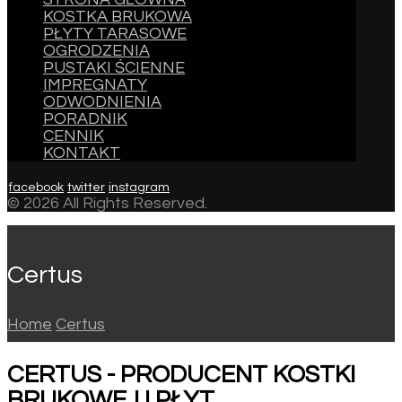
KOSTKA BRUKOWA
PŁYTY TARASOWE
OGRODZENIA
PUSTAKI ŚCIENNE
IMPREGNATY
ODWODNIENIA
PORADNIK
CENNIK
KONTAKT
facebook
twitter
instagram
© 2026 All Rights Reserved.
Certus
Home
Certus
CERTUS - PRODUCENT KOSTKI
BRUKOWEJ I PŁYT