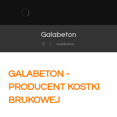
Galabeton
Galabeton
GALABETON -
PRODUCENT KOSTKI
BRUKOWEJ