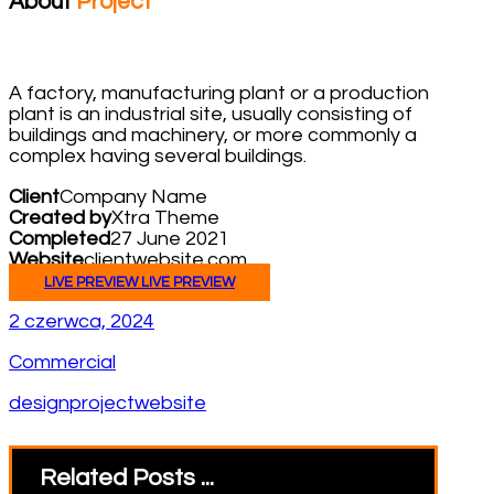
About
Project
A factory, manufacturing plant or a production
plant is an industrial site, usually consisting of
buildings and machinery, or more commonly a
complex having several buildings.
Client
Company Name
Created by
Xtra Theme
Completed
27 June 2021
Website
clientwebsite.com
LIVE PREVIEW
LIVE PREVIEW
2 czerwca, 2024
Commercial
design
project
website
Related Posts ...