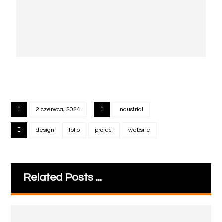
2 czerwca, 2024
Industrial
design
folio
project
website
Related Posts ...