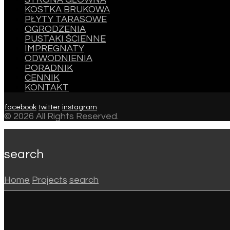
KOSTKA BRUKOWA
PŁYTY TARASOWE
OGRODZENIA
PUSTAKI ŚCIENNE
IMPREGNATY
ODWODNIENIA
PORADNIK
CENNIK
KONTAKT
facebook
twitter
instagram
© 2026 All Rights Reserved.
search
Home
Projects
search